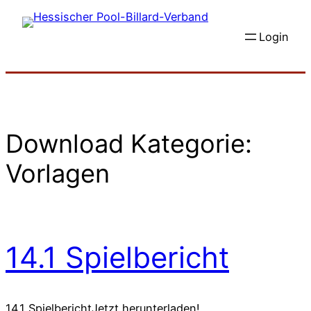
Zum
Inhalt
Login
springen
Download Kategorie:
Vorlagen
14.1 Spielbericht
14.1 SpielberichtJetzt herunterladen!