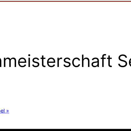
meisterschaft S
pel
»