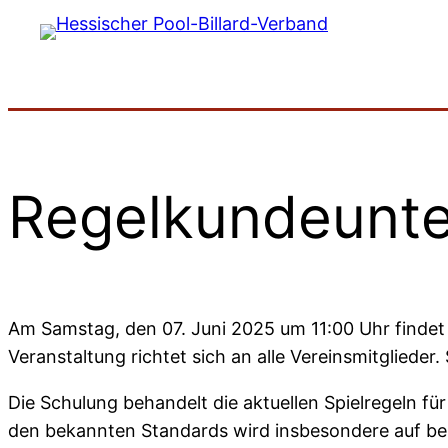
Zum
Inhalt
springen
Regelkundeunt
Am Samstag, den 07. Juni 2025 um 11:00 Uhr findet 
Veranstaltung richtet sich an alle Vereinsmitglieder
Die Schulung behandelt die aktuellen Spielregeln fü
den bekannten Standards wird insbesondere auf be