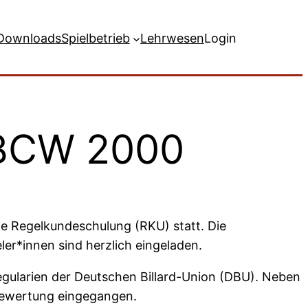
Downloads
Spielbetrieb
Lehrwesen
Login
 BCW 2000
ine Regelkundeschulung (RKU) statt. Die
eler*innen sind herzlich eingeladen.
lregularien der Deutschen Billard-Union (DBU). Neben
Bewertung eingegangen.