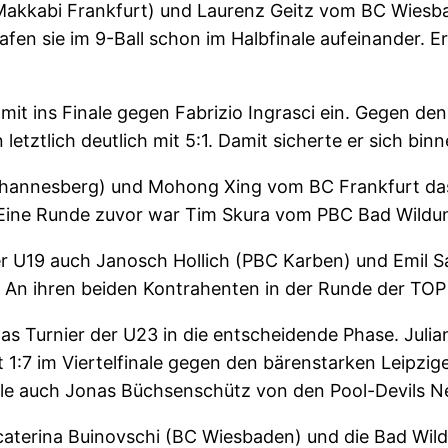
Makkabi Frankfurt) und Laurenz Geitz vom BC Wiesba
rafen sie im 9-Ball schon im Halbfinale aufeinander.
mit ins Finale gegen Fabrizio Ingrasci ein. Gegen de
 letztlich deutlich mit 5:1. Damit sicherte er sich b
ohannesberg) und Mohong Xing vom BC Frankfurt das
. Eine Runde zuvor war Tim Skura vom PBC Bad Wildu
der U19 auch Janosch Hollich (PBC Karben) und Emil 
g. An ihren beiden Kontrahenten in der Runde der TOP 
das Turnier der U23 in die entscheidende Phase. Jul
t 1:7 im Viertelfinale gegen den bärenstarken Leipzi
nale auch Jonas Büchsenschütz von den Pool-Devils 
caterina Buinovschi (BC Wiesbaden) und die Bad Wil